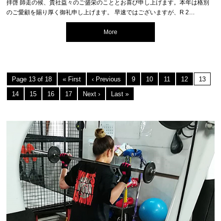
拝啓 師走の候、貴社益々のご盛栄のこととお喜び申し上げます。本年は格別
のご愛顧を賜り厚く御礼申し上げます。 早速ではございますが、R 2…
More
Page 13 of 18
« First
‹ Previous
9
10
11
12
13
14
15
16
17
Next ›
Last »